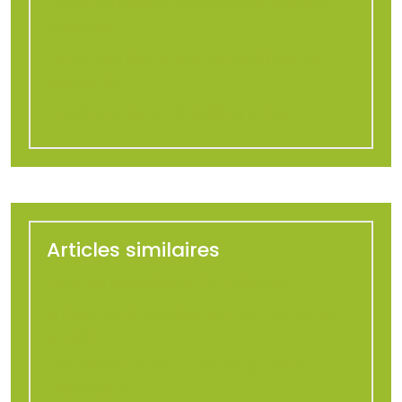
Passer de bonnes vacances en famille à
Vallorcine
Est-ce que tout le monde peut faire du
parapente ?
Choisir une tente de trekking en ligne
Articles similaires
Louer un appartement à La Rosière
Un logement adapté pour des vacances
parfaites
Une résidence de vacances qui vous
correspond