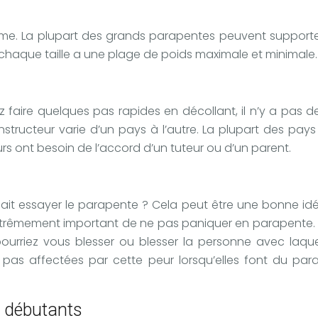
ême. La plupart des grands parapentes peuvent supporter 
t chaque taille a une plage de poids maximale et minimale.
z faire quelques pas rapides en décollant, il n’y a pas d
ructeur varie d’un pays à l’autre. La plupart des pays a
rs ont besoin de l’accord d’un tuteur ou d’un parent.
oulait essayer le parapente ? Cela peut être une bonne id
rêmement important de ne pas paniquer en parapente. Si v
ourriez vous blesser ou blesser la personne avec laque
pas affectées par cette peur lorsqu’elles font du para
s débutants