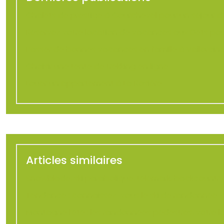
Chalets de prestige à Courchevel pour un séjour d
Réservez votre location de vacances aux Gets po
Passer de bonnes vacances en famille à Vallorcin
Choisir une tente de trekking en ligne
Louer un appartement à La Rosière
Articles similaires
Snowblade, ski parabolique, télémark, backcountry :
Tendance : connaissez-vous le ski de randonnée ?
Montagne l’été : les randonnées pédestres, votre lois