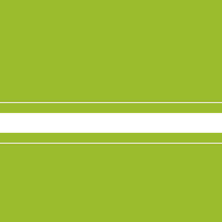
’exception
ur des vacances inoubliables
e
 ces nouvelles manières de skier !
irs pour vous aérer l’esprit !