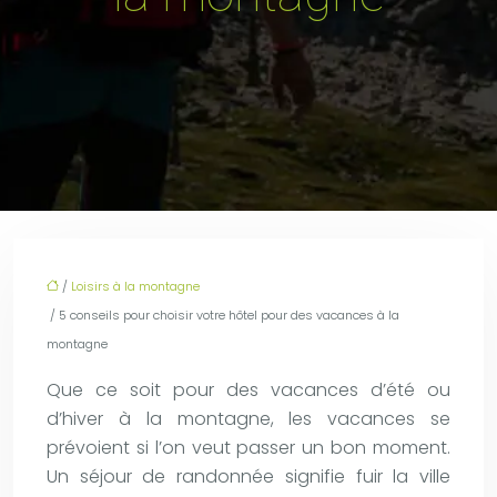
/
Loisirs à la montagne
/ 5 conseils pour choisir votre hôtel pour des vacances à la
montagne
Que ce soit pour des vacances d’été ou
d’hiver à la montagne, les vacances se
prévoient si l’on veut passer un bon moment.
Un séjour de randonnée signifie fuir la ville