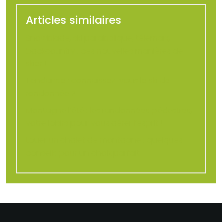
Articles similaires
Snowblade, ski parabolique, télémark,
backcountry : ces nouvelles manières de
skier !
Tendance : connaissez-vous le ski de
randonnée ?
Montagne l’été : les randonnées pédestres,
votre loisirs pour vous aérer l’esprit !
Louer un chalet de montagne : quelques
conseils pour un choix parfait