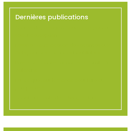
Dernières publications
Chalets de prestige à Courchevel pour un
séjour d’exception
Réservez votre location de vacances aux
Gets pour des vacances inoubliables
Passer de bonnes vacances en famille à
Vallorcine
Est-ce que tout le monde peut faire du
parapente ?
Choisir une tente de trekking en ligne